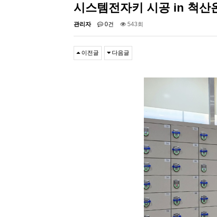
시스템전자키 시공 in 척
관리자
0건
543회
이전글
다음글