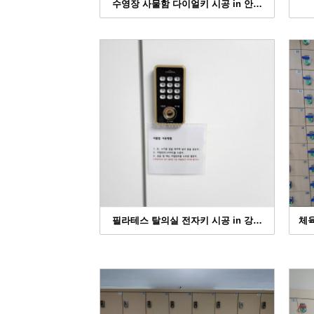
수영장 사물함 다이얼키 시공 in 안…
필라테스 탈의실 전자키 시공 in 강…
체육