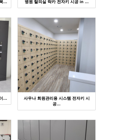
성북…
병원 탈의실 락카 전자키 시공 in …
바이…
사우나 회원관리용 시스템 전자키 시
공…